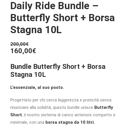
Daily Ride Bundle –
Butterfly Short + Borsa
Stagna 10L
200,00
€
Il
Il
160,00
€
prezzo
prezzo
originale
Bundle Butterfly Short + Borsa
attuale
era:
Stagna 10L
è:
200,00€.
160,00€.
L’essenziale, al suo posto.
Progettato per chi cerca leggerezza e praticità senza
rinunciare alla solidità, questo bundle unisce
Butterfly
Short
, il nostro sistema di carico anteriore compatto e
minimale, con una
borsa stagna da 10 litri
,