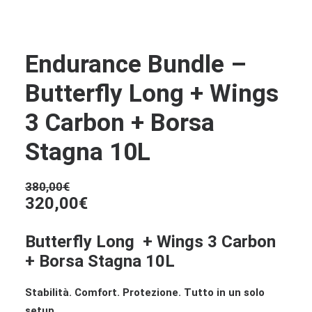
Endurance Bundle –
Butterfly Long + Wings
3 Carbon + Borsa
Stagna 10L
380,00
€
Il
Il
320,00
€
prezzo
prezzo
originale
Butterfly Long + Wings 3 Carbon
attuale
era:
+ Borsa Stagna 10L
è:
380,00€.
320,00€.
Stabilità. Comfort. Protezione. Tutto in un solo
setup.