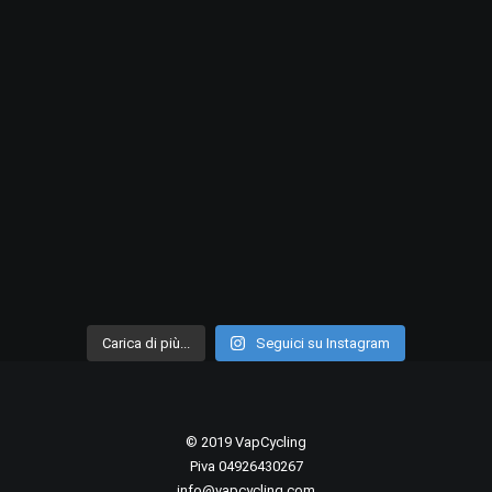
Carica di più...
Seguici su Instagram
© 2019 VapCycling
Piva 04926430267
info@vapcycling.com